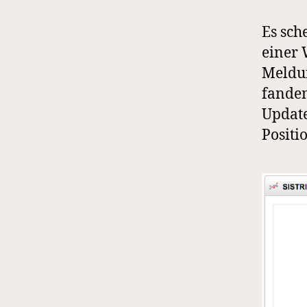
Es sch
einer 
Meldun
fanden
Update
Positi