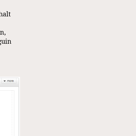
halt
n,
guin