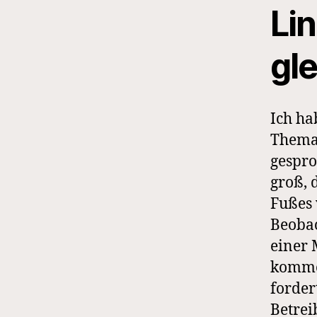
Li
gl
Ich ha
Thema 
gespro
groß, 
Fußes 
Beobac
einer 
kommen
forder
Betrei