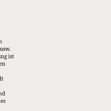
m
 usw.
ng ist
den
lt
und
des