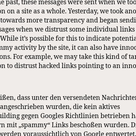
he past, these messages were sent when we to
on on a site as a whole. Yesterday, we took an
 towards more transparency and began send
ages when we distrust some individual links 
. While it’s possible for this to indicate potenti
my activity by the site, it can also have inno
ons. For example, we may take this kind of ta
on to distrust hacked links pointing to an inn
eißen, dass unter den versendeten Nachricht
 angeschrieben wurden, die kein aktives
ilding gegen Googles Richtlinien betrieben 
n mit „spammy“ Links beschoßen wurden. D
werden voraussichtlich von Google entwertet