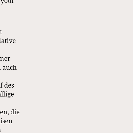
 your
t
lative
iner
n auch
f des
llige
en, die
eisen
n