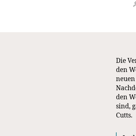
Die Ve
den We
neuen 
Nachde
den We
sind, 
Cutts.