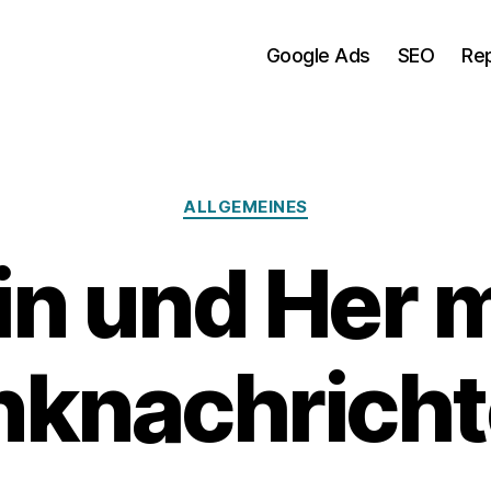
Google Ads
SEO
Re
Kategorien
ALLGEMEINES
in und Her m
nknachrich