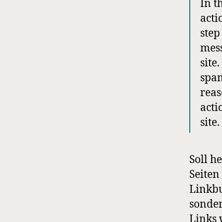
In t
acti
step
mess
site
spam
reas
acti
site.
Soll h
Seiten
Linkbu
sonder
Links 