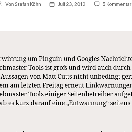
Von
Stefan Köhn
Juli 23, 2012
5 Kommentar
Beitragsautor
Beitragsdatum
rwirrung um Pinguin und Googles Nachricht
bmaster Tools ist groß und wird auch durch 
Aussagen von Matt Cutts nicht unbedingt ger
m am letzten Freitag erneut Linkwarnungen
bmaster Tools einiger Seitenbetreiber aufge
gab es kurz darauf eine „Entwarnung“ seitens