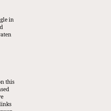
gle in
nd
raten
n this
ased
we
links