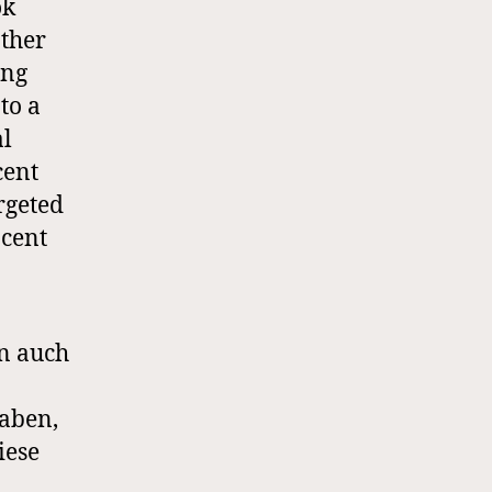
ok
other
ing
to a
al
cent
rgeted
ocent
en auch
haben,
iese
.