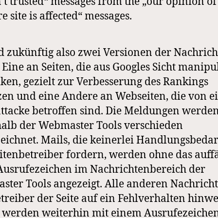
’t trusted“ messages from the „our opinion of
re site is affected“ messages.
d zukünftig also zwei Versionen der Nachrich
 Eine an Seiten, die aus Googles Sicht manipu
ken, gezielt zur Verbesserung des Rankings
zen und eine Andere an Webseiten, die von e
tacke betroffen sind. Die Meldungen werde
alb der Webmaster Tools verschieden
eichnet. Mails, die keinerlei Handlungsbedar
tenbetreiber fordern, werden ohne das auffä
Ausrufezeichen im Nachrichtenbereich der
ter Tools angezeigt. Alle anderen Nachricht
treiber der Seite auf ein Fehlverhalten hinw
, werden weiterhin mit einem Ausrufezeiche