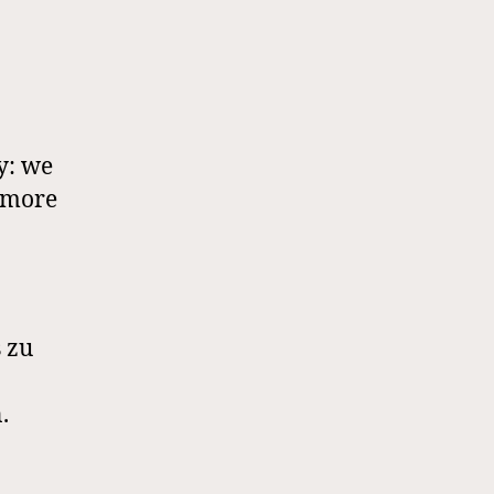
y: we
e more
 zu
.