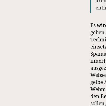
aren
enti
Es wir
geben.
Techni
einset
Spamat
innerh
ausgez
Websei
gelbe 
Webmas
den Be
sollen