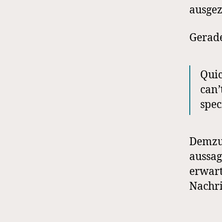
ausgez
Gerade
Quic
can’
spec
Demzuf
aussag
erwart
Nachri