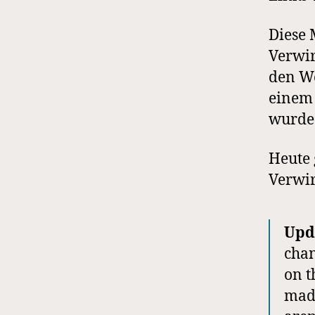
Diese 
Verwir
den We
einem 
wurde
Heute 
Verwir
Upd
chan
on t
made