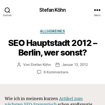
Stefan Köhn
Suchen
Menü
Kategorien
ALLGEMEINES
SEO Hauptstadt 2012 –
Berlin, wer sonst?
Von
Stefan Köhn
Januar 13, 2012
Beitragsautor
Beitragsdatum
zu
6 Kommentare
SEO
Hauptstadt
2012
–
Berlin,
Wie ich in meinem kurzen
Artikel zum
wer
nächsten SEO-Stammtisch
schon großspurig