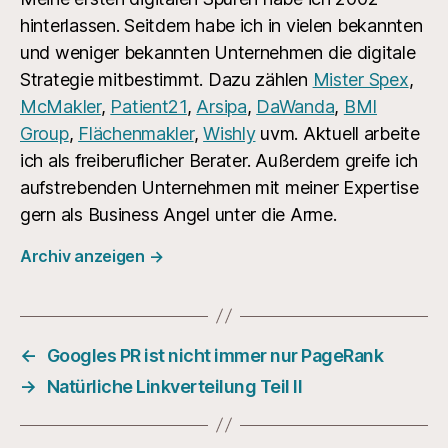
hinterlassen. Seitdem habe ich in vielen bekannten
und weniger bekannten Unternehmen die digitale
Strategie mitbestimmt. Dazu zählen
Mister Spex
,
McMakler
,
Patient21
,
Arsipa
,
DaWanda
,
BMI
Group
,
Flächenmakler
,
Wishly
uvm. Aktuell arbeite
ich als freiberuflicher Berater. Außerdem greife ich
aufstrebenden Unternehmen mit meiner Expertise
gern als Business Angel unter die Arme.
Archiv anzeigen
→
←
Googles PR ist nicht immer nur PageRank
→
Natürliche Linkverteilung Teil II