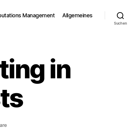
putations Management
Allgemeines
Suchen
ing in
ts
zu
are
Zielgruppentargeting