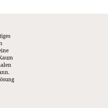
in
Facebookposts
tiges
n
eine
 Kaum
malen
ann.
Lösung