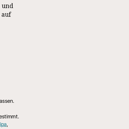
n und
 auf
assen.
estimmt.
ipa
,