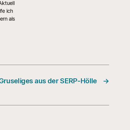
ktuell
fe ich
ern als
Gruseliges aus der SERP-Hölle
→