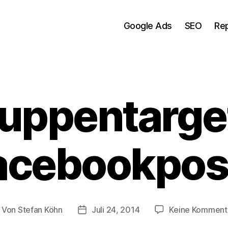
Google Ads
SEO
Re
ruppentarget
acebookpos
Von
Stefan Köhn
Juli 24, 2014
Keine Komment
itragsautor
Beitragsdatum