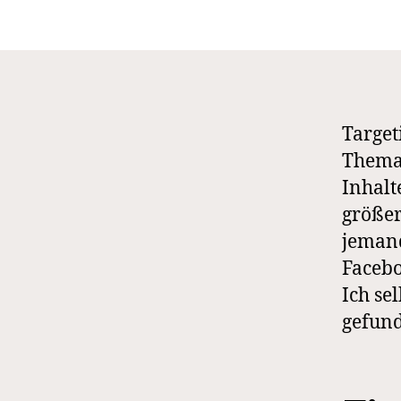
Target
Thema.
Inhalt
größe
jemand
Facebo
Ich se
gefund