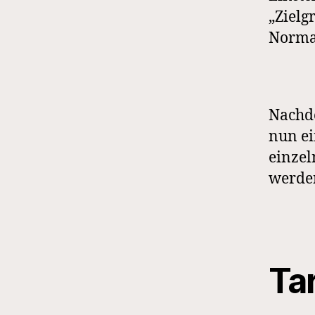
„Zielg
Normal
Nachde
nun ei
einzel
werde
Ta