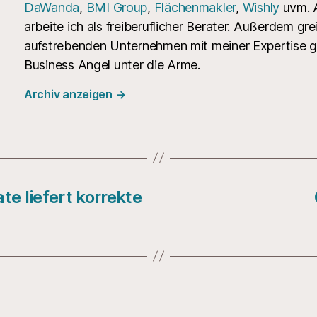
DaWanda
,
BMI Group
,
Flächenmakler
,
Wishly
uvm. A
arbeite ich als freiberuflicher Berater. Außerdem grei
aufstrebenden Unternehmen mit meiner Expertise g
Business Angel unter die Arme.
Archiv anzeigen
→
e liefert korrekte