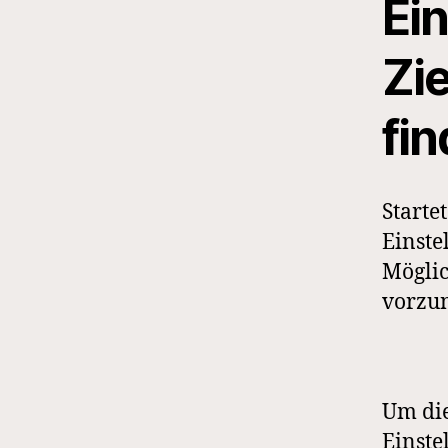
Ein
Zi
fi
Starte
Einste
Möglic
vorzu
Um die
Einste