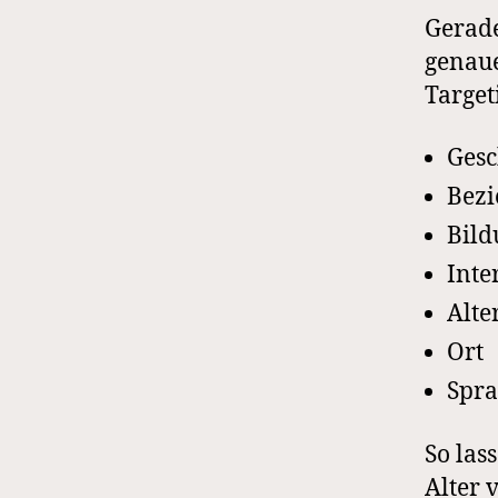
Gerade
genaue
Target
Gesc
Bezi
Bild
Inte
Alte
Ort
Spra
So las
Alter 