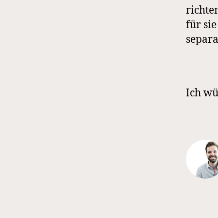
richte
für si
separa
Ich wü