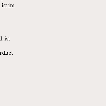
 ist im
, ist
ordnet